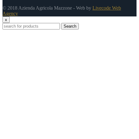
© 2018 Azienda Agricola Mazzone - Web by
Livecode Web
Agency
x
Search