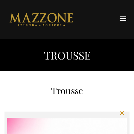
Togg
navig
TROUSSE
Trousse
Close
this