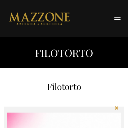
Togg
navig
FILOTORTO
Filotorto
Close
this